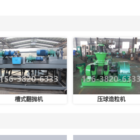
槽式翻抛机
压球造粒机