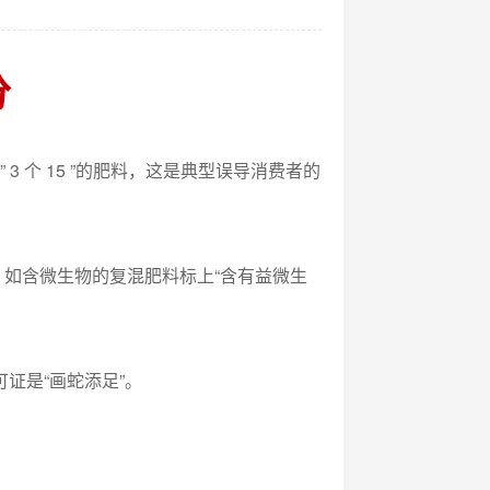
分
是” 3 个 15 ”的肥料，这是典型误导消费者的
。如含微生物的复混肥料标上“含有益微生
证是“画蛇添足”。