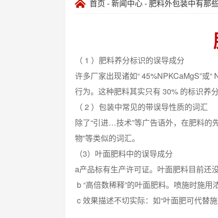
首页
-
新闻中心
- 肥料外包装中有那
（ 1 ）肥料养分标识的误导成分
许多厂家出现诸如“ 45%NPKCaMgS”或“
行为。这种肥料其实只有 30% 的标识养
（ 2 ）包装中常见的带误导性质的词汇
除了“引进…技术”等广告语外，在肥料
物”等类似的词汇。
（3）叶面肥料中的误导成分
a产品标有生产许可证。叶面肥料目前还没
b “高倍数稀释”的叶面肥料。喷施时施
c 效果描述不切实际：如“叶面肥可代替施肥