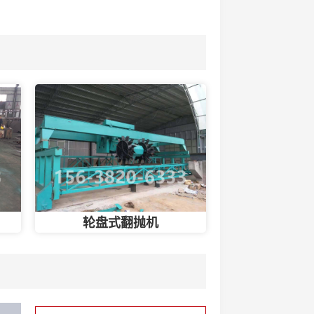
轮盘式翻抛机