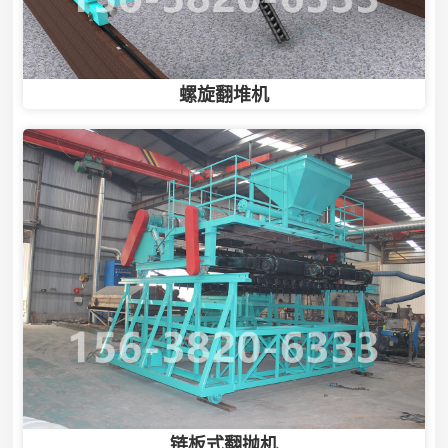
螺旋翻堆机
链板式翻抛机