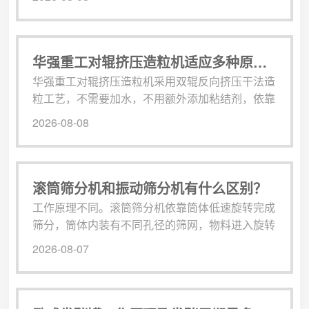
生产，不会破坏有机肥原料中的有益微生物菌群，
保留肥料养分。该设备省去烘干、冷却等繁琐工
序，大幅缩减生产流程，降低设备投资成本和能耗
损耗，同时生产过程无废水、废气排放，符合环保
华强重工对辊挤压造粒机适应多种原料造粒
生产标准。一机双模是这款设备的核心优势，设备
华强重工对辊挤压造粒机采用双辊反向挤压干法造
搭载两套可快速切换的模具，操作人员可根据市
粒工艺，不需要加水，不用额外添加粘结剂，依靠
场...
机械挤压完成物料成型，省去烘干工序，简化整套
2026-08-08
生产流程，降低生产能耗，生产过程无三废排放，
符合环保生产要求。设备主要由进料机构、挤压辊
总成、驱动系统、破碎筛分组件组成，整体结构紧
凑，安装调试简单，普通工人简单培训就可以上手
滚筒筛分机和振动筛分机有什么区别？
操作，后期维护也比较方便，易损件更换便捷，减
工作原理不同。滚筒筛分机依靠筒体低速旋转完成
少停机时间。这款设备突出优势就是可以适应多...
筛分，筒体内装有不同孔径的筛网，物料进入旋转
筒体内部，随着筒体翻滚滚动，小于筛孔的粉末、
2026-08-07
细料透过筛网落下，大颗粒以及杂质从出料端排
出，整体运行转速低，依靠物料翻滚完成分级。振
动筛分机依靠电机带动筛箱高频振动，物料在振动