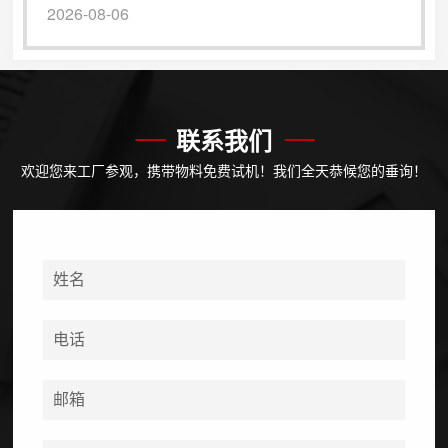
的有机肥设备，也是有机肥加工设备中关键的后端
2026-08-06
处理设备，能够针对性优化有机肥颗粒品质，解决
成品储存和销售难题，是规模化有机肥生产的必备
设备。有机肥包膜机主要分为滚筒式结构，适配各
类球状、柱状有机肥颗粒的包膜抛光作业，可支持
液体包膜、粉末包膜两种工艺，适配不同生产需
联系我们
求。其工作原理简单**，全程自动化连续作业，
欢迎您来工厂参观，携带物料免费试机！我们全天恭候您的垂询！
无...