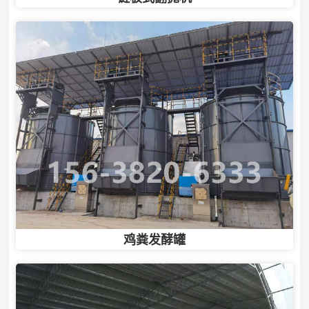
鸡粪发酵罐