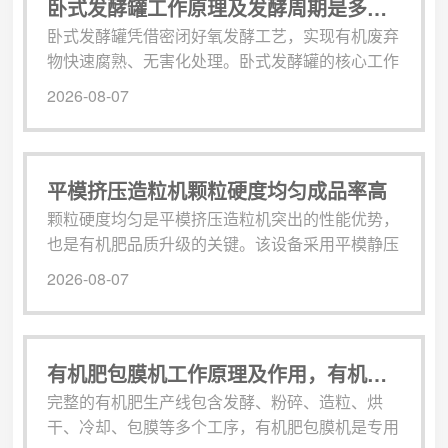
筛网上面跳跃前进，利用振动力让物料快速过筛，
卧式发酵罐工作原理及发酵周期是多久？
依靠高频震动实现大小物料分离，设备震动幅度
卧式发酵罐凭借密闭好氧发酵工艺，实现有机废弃
大，运行频率高。其次是处理粘性物料的能力不一
物快速腐熟、无害化处理。卧式发酵罐的核心工作
样...
原理为密闭高温好氧微生物降解技术，全程在封闭
2026-08-07
罐体内部自动化完成，无需露天晾晒。设备搭载智
能控制系统、搅拌翻料机构、强制曝气供氧系统与
恒温温控系统，工作流程科学**。首先将预处理后
的畜禽粪便、农作物秸秆、菌渣、污泥等有机物
平模挤压造粒机颗粒硬度均匀成品率高
料，搭配专用发酵菌种送入密闭罐体。设备通过内
颗粒硬度均匀是平模挤压造粒机突出的性能优势，
置螺旋搅拌装置间歇性翻动物料，打破物料板结...
也是有机肥品质升级的关键。该设备采用平模静压
挤压成型原理，摒弃了传统离心造粒、圆盘造粒的
2026-08-07
松散成型模式，通过精准调控模具孔径、挤压压力
与出料速度，让每一份原料都能受到均匀、稳定的
挤压力。无论是畜禽粪便、农作物秸秆、园林枯
枝，还是发酵污泥、餐厨残渣等各类生物质原料，
有机肥包膜机工作原理及作用，有机肥颗粒后处理设备讲解
经过充分发酵处理后，送入设备均可一次性挤压成
完整的有机肥生产线包含发酵、粉碎、造粒、烘
型。成型后的有机肥颗粒紧实度一致，无软粒、
干、冷却、包膜等多个工序，有机肥包膜机是专用
碎...